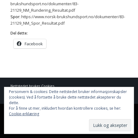
brukshundsport.no/dokumenter/83-
21129_NM_Rundering_Resultat.pdf
Spor:
https://www.norsk-brukshundsport.no/dokumenter/83-
21129_NM_Spor_Resultat.pdf
Del dette:
Facebook
Nettstedet bruker
Cookies
Personvern & cookies: Dette nettstedet bruker informasjonskapsler
Hjem
Resultater
Aktiviteter
Nettbutikk
Funksjonærer
Informasjon
(cookies). Ved å fortsette å bruke dette nettstedet aksepterer du
Dokumenter
Nyhetsarkiv
dette.
For å finne ut mer, inkludert hvordan kontrollere cookies, se her:
This site uses cookies. By continuing to browse the site, you are
Cookie-erklæring
agreeing to our use of cookies.
OK
Learn more