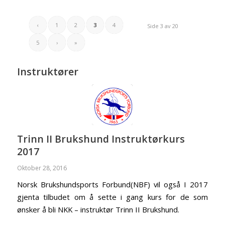
‹
1
2
3
4
Side 3 av 20
5
›
»
Instruktører
Trinn II Brukshund Instruktørkurs
2017
Oktober 28, 2016
Norsk Brukshundsports Forbund(NBF) vil også I 2017
gjenta tilbudet om å sette i gang kurs for de som
ønsker å bli NKK – instruktør Trinn II Brukshund.