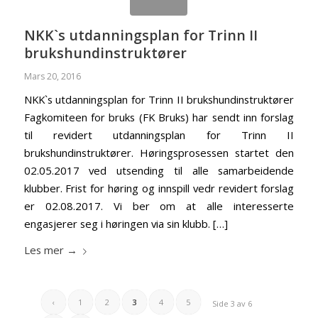
NKK`s utdanningsplan for Trinn II
brukshundinstruktører
Mars 20, 2016
NKK`s utdanningsplan for Trinn II brukshundinstruktører
Fagkomiteen for bruks (FK Bruks) har sendt inn forslag
til revidert utdanningsplan for Trinn II
brukshundinstruktører. Høringsprosessen startet den
02.05.2017 ved utsending til alle samarbeidende
klubber. Frist for høring og innspill vedr revidert forslag
er 02.08.2017. Vi ber om at alle interesserte
engasjerer seg i høringen via sin klubb. […]
Les mer
→
‹
1
2
3
4
5
Side 3 av 6