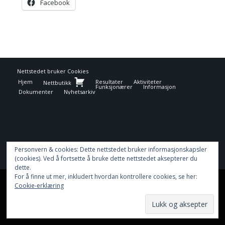
Facebook
Nettstedet bruker
Cookies
Hjem
Resultater
Aktiviteter
Nettbutikk
Funksjonærer
Informasjon
Dokumenter
Nyhetsarkiv
Personvern & cookies: Dette nettstedet bruker informasjonskapsler
(cookies). Ved å fortsette å bruke dette nettstedet aksepterer du
dette.
For å finne ut mer, inkludert hvordan kontrollere cookies, se her:
This site uses cookies. By continuing to browse the site, you are
Cookie-erklæring
agreeing to our use of cookies.
OK
Learn more