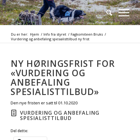
Du er her:
Hjem
/
Info fra styret
/
Fagkomiteen Bruks
/
Vurdering og anbefaling spesialisttilbud ny frist
NY HØRINGSFRIST FOR
«VURDERING OG
ANBEFALING
SPESIALISTTILBUD»
Den nye fristen er satt til 01.10.2020
VURDERING OG ANBEFALING
SPESIALISTTILBUD
Del dette: