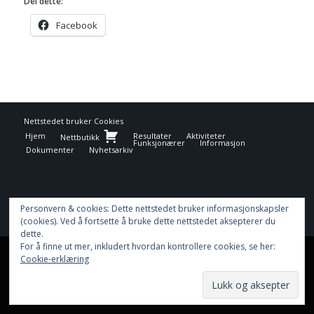
Del dette:
Facebook
Nettstedet bruker
Cookies
Hjem
Resultater
Aktiviteter
Nettbutikk
Funksjonærer
Informasjon
Dokumenter
Nyhetsarkiv
Personvern & cookies: Dette nettstedet bruker informasjonskapsler
(cookies). Ved å fortsette å bruke dette nettstedet aksepterer du
dette.
For å finne ut mer, inkludert hvordan kontrollere cookies, se her:
This site uses cookies. By continuing to browse the site, you are
Cookie-erklæring
agreeing to our use of cookies.
OK
Learn more